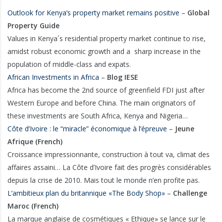
Outlook for Kenya’s property market remains positive
–
Global
Property Guide
Values in Kenya´s residential property market continue to rise,
amidst robust economic growth and a sharp increase in the
population of middle-class and expats.
African Investments in Africa
–
Blog IESE
Africa has become the 2nd source of greenfield FDI just after
Western Europe and before China. The main originators of
these investments are South Africa, Kenya and Nigeria…
Côte d’Ivoire : le “miracle” économique à l’épreuve
–
Jeune
Afrique (French)
Croissance impressionnante, construction à tout va, climat des
affaires assaini… La Côte d’Ivoire fait des progrès considérables
depuis la crise de 2010. Mais tout le monde n’en profite pas.
L’ambitieux plan du britannique «The Body Shop»
–
Challenge
Maroc (French)
La marque anglaise de cosmétiques « Ethique» se lance sur le