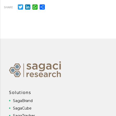
Twitter
LinkedIn
WhatsApp
Share
SHARE
Solutions
SagaBrand
SagaCube
SagaTracker