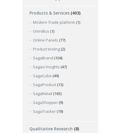
Products & Services
(403)
Modern Trade platform
(1)
OmniBus
(1)
Online Panels
(77)
Product testing
(2)
SagaBrand
(104)
Sagaci Insights
(47)
SagaCube
(49)
SagaProduct
(13)
SagaRetail
(165)
SagaShopper
(9)
SagaTracker
(19)
Qualitative Research
(8)