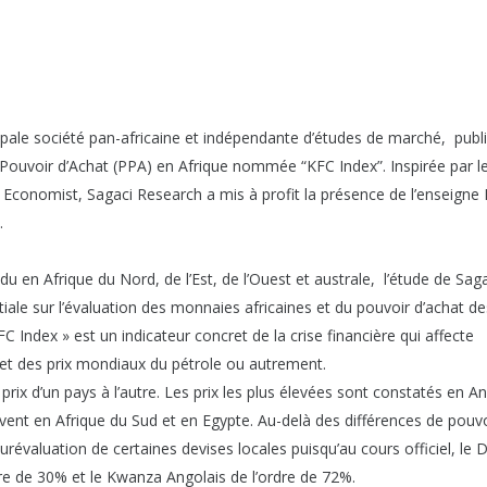
ipale société pan-africaine et indépendante d’études de marché, publ
 Pouvoir d’Achat (PPA) en Afrique nommée “KFC Index”. Inspirée par l
Economist, Sagaci Research a mis à profit la présence de l’enseign
.
du en Afrique du Nord, de l’Est, de l’Ouest et australe, l’étude de Sag
le sur l’évaluation des monnaies africaines et du pouvoir d’achat de
Index » est un indicateur concret de la crise financière qui affecte
’effet des prix mondiaux du pétrole ou autrement.
prix d’un pays à l’autre. Les prix les plus élevées sont constatés en A
ouvent en Afrique du Sud et en Egypte. Au-delà des différences de pouv
surévaluation de certaines devises locales puisqu’au cours officiel, le
re de 30% et le Kwanza Angolais de l’ordre de 72%.