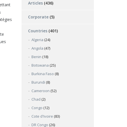
Articles
(436)
ettant
s
Corporate
(5)
atégies
Countries
(401)
tte
Algeria
(24)
ques
Angola
(47)
Benin
(18)
Botswana
(25)
Burkina Faso
(8)
Burundi
(8)
Cameroon
(52)
Chad
(2)
Congo
(12)
Cote d'Ivoire
(83)
DR Congo
(26)