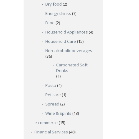
Dry food
(2)
Energy drinks
(7)
Food
(2)
Household Appliances
(4)
Household Care
(15)
Non-alcoholic beverages
(36)
Carbonated Soft
Drinks
(1)
Pasta
(4)
Pet care
(1)
Spread
(2)
Wine & Spirits
(13)
e-commerce
(15)
Financial Services
(48)