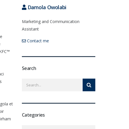
Damola Owolabi
Marketing and Communication
Assistant
ie
Contact me
e
e KFC™
Search
aci
s
ngola et
oir
Categories
 Dirham