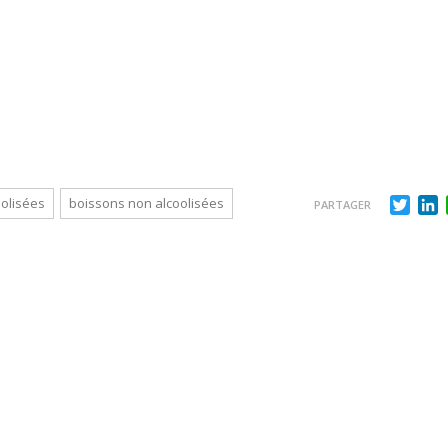
Twit
L
olisées
boissons non alcoolisées
PARTAGER