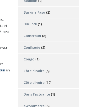
Bouillon
(2)
Burkina Faso
(2)
mo.
Burundi
(1)
ta et
 à 30%
Cameroun
(8)
Confiserie
(2)
era-t-
Congo
(1)
les
roun
en
Côte d'Ivoire
(6)
Côte d'Ivoire
(10)
Dans l'actualité
(1)
e-commerce
(6)