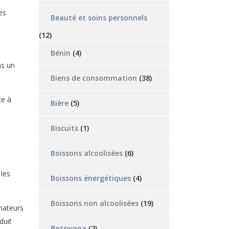
es
Beauté et soins personnels
(12)
Bénin
(4)
ns un
Biens de consommation
(38)
te à
Bière
(5)
Biscuits
(1)
Boissons alcoolisées
(6)
 les
Boissons énergétiques
(4)
Boissons non alcoolisées
(19)
mateurs
duit
Botswana
(2)