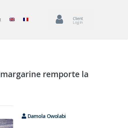
Client
R
Log In
a margarine remporte la
Damola Owolabi