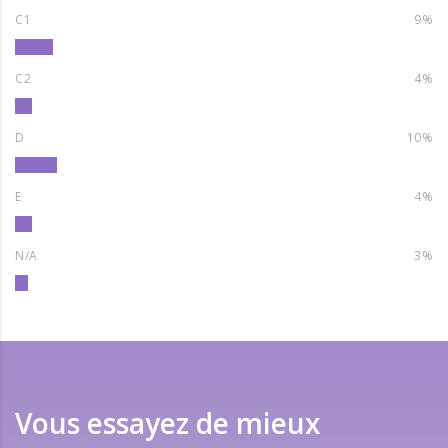
C1
9%
C2
4%
D
10%
E
4%
N/A
3%
Vous essayez de mieux