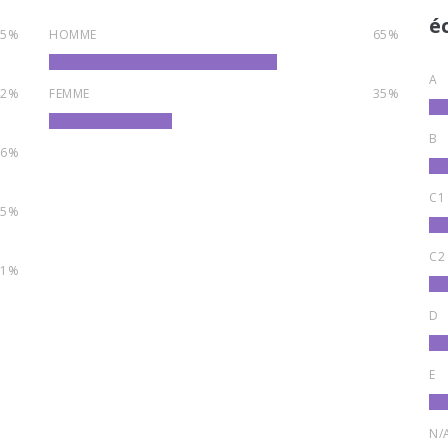
é
35%
HOMME
65%
A
42%
FEMME
35%
B
16%
C1
5%
C2
1%
D
E
N/