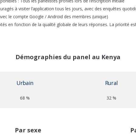
ibles : Tous les panélistes profilés lors de l’inscription initiale
agés à visiter l’application tous les jours, avec des enquêtes quotidi
 avec le compte Google / Android des membres (unique)
otés en fonction de la qualité globale de leurs réponses. La priorité 
Démographies du panel au Kenya
Urbain
Rural
68 %
32 %
Par sexe
P