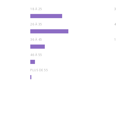
18 À 25
26 À 35
36 À 45
46 À 55
PLUS DE 55