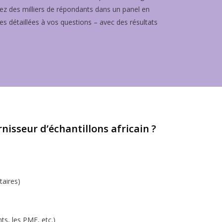
ez des milliers de répondants dans un panel en
es détaillées à vos questions – avec des résultats
isseur d’échantillons africain ?
taires)
ts, les PME, etc.)